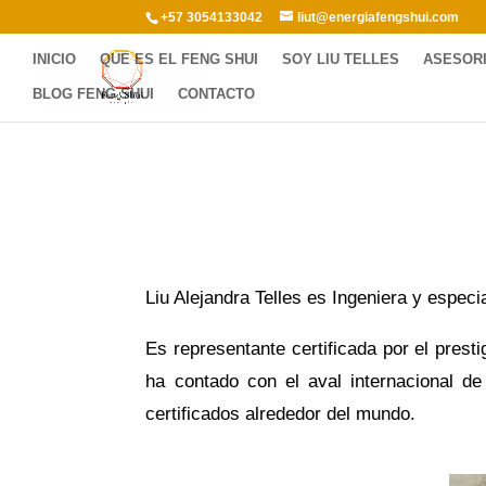
+57 3054133042
liut@energiafengshui.com
INICIO
QUE ES EL FENG SHUI
SOY LIU TELLES
ASESORI
BLOG FENG SHUI
CONTACTO
Liu Alejandra Telles es Ingeniera y especi
Es representante certificada por el pres
ha contado con el aval internacional d
certificados alrededor del mundo.